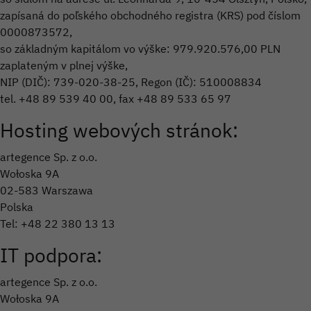
zapísaná do poľského obchodného registra (KRS) pod číslom
0000873572,
so základným kapitálom vo výške: 979.920.576,00 PLN
zaplateným v plnej výške,
NIP (DIČ): 739-020-38-25, Regon (IČ): 510008834
tel. +48 89 539 40 00, fax +48 89 533 65 97
Hosting webových stránok:
artegence Sp. z o.o.
Wołoska 9A
02-583 Warszawa
Polska
Tel: +48 22 380 13 13
IT podpora:
artegence Sp. z o.o.
Wołoska 9A