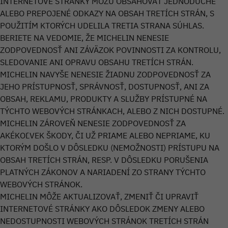
INTERNETOVÉ STRÁNKY MÔŽU OBSAHOVAŤ JEDNODUCHÉ
ALEBO PREPOJENÉ ODKAZY NA OBSAH TRETÍCH STRÁN, S
POUŽITÍM KTORÝCH UDELILA TRETIA STRANA SÚHLAS.
BERIETE NA VEDOMIE, ŽE MICHELIN NENESIE
ZODPOVEDNOSŤ ANI ZÁVÄZOK POVINNOSTI ZA KONTROLU,
SLEDOVANIE ANI OPRAVU OBSAHU TRETÍCH STRÁN.
MICHELIN NAVYŠE NENESIE ŽIADNU ZODPOVEDNOSŤ ZA
JEHO PRÍSTUPNOSŤ, SPRÁVNOSŤ, DOSTUPNOSŤ, ANI ZA
OBSAH, REKLAMU, PRODUKTY A SLUŽBY PRÍSTUPNÉ NA
TÝCHTO WEBOVÝCH STRÁNKACH, ALEBO Z NICH DOSTUPNÉ.
MICHELIN ZÁROVEŇ NENESIE ZODPOVEDNOSŤ ZA
AKÉKOĽVEK ŠKODY, ČI UŽ PRIAME ALEBO NEPRIAME, KU
KTORÝM DOŠLO V DÔSLEDKU (NEMOŽNOSTI) PRÍSTUPU NA
OBSAH TRETÍCH STRÁN, RESP. V DÔSLEDKU PORUŠENIA
PLATNÝCH ZÁKONOV A NARIADENÍ ZO STRANY TÝCHTO
WEBOVÝCH STRÁNOK.
MICHELIN MÔŽE AKTUALIZOVAŤ, ZMENIŤ ČI UPRAVIŤ
INTERNETOVÉ STRÁNKY AKO DÔSLEDOK ZMENY ALEBO
NEDOSTUPNOSTI WEBOVÝCH STRÁNOK TRETÍCH STRÁN