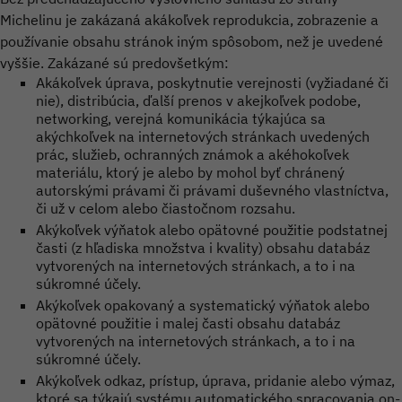
Michelinu je zakázaná akákoľvek reprodukcia, zobrazenie a
používanie obsahu stránok iným spôsobom, než je uvedené
vyššie. Zakázané sú predovšetkým:
Akákoľvek úprava, poskytnutie verejnosti (vyžiadané či
nie), distribúcia, ďalší prenos v akejkoľvek podobe,
networking, verejná komunikácia týkajúca sa
akýchkoľvek na internetových stránkach uvedených
prác, služieb, ochranných známok a akéhokoľvek
materiálu, ktorý je alebo by mohol byť chránený
autorskými právami či právami duševného vlastníctva,
či už v celom alebo čiastočnom rozsahu.
Akýkoľvek výňatok alebo opätovné použitie podstatnej
časti (z hľadiska množstva i kvality) obsahu databáz
vytvorených na internetových stránkach, a to i na
súkromné účely.
Akýkoľvek opakovaný a systematický výňatok alebo
opätovné použitie i malej časti obsahu databáz
vytvorených na internetových stránkach, a to i na
súkromné účely.
Akýkoľvek odkaz, prístup, úprava, pridanie alebo výmaz,
ktoré sa týkajú systému automatického spracovania on-