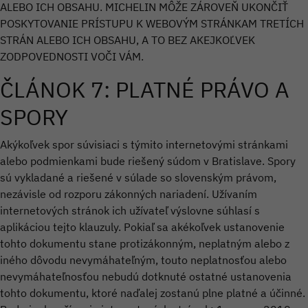
ALEBO ICH OBSAHU. MICHELIN MÔŽE ZÁROVEŇ UKONČIŤ
POSKYTOVANIE PRÍSTUPU K WEBOVÝM STRÁNKAM TRETÍCH
STRÁN ALEBO ICH OBSAHU, A TO BEZ AKEJKOĽVEK
ZODPOVEDNOSTI VOČI VÁM.
ČLÁNOK 7: PLATNÉ PRÁVO A
SPORY
Akýkoľvek spor súvisiaci s týmito internetovými stránkami
alebo podmienkami bude riešený súdom v Bratislave. Spory
sú vykladané a riešené v súlade so slovenským právom,
nezávisle od rozporu zákonných nariadení. Užívaním
internetových stránok ich užívateľ výslovne súhlasí s
aplikáciou tejto klauzuly. Pokiaľ sa akékoľvek ustanovenie
tohto dokumentu stane protizákonným, neplatným alebo z
iného dôvodu nevymáhateľným, touto neplatnosťou alebo
nevymáhateľnosťou nebudú dotknuté ostatné ustanovenia
tohto dokumentu, ktoré naďalej zostanú plne platné a účinné.