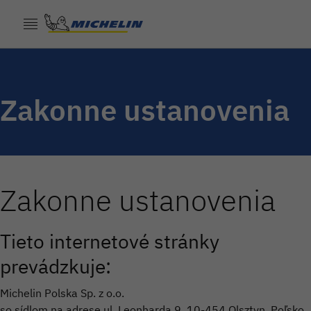
Zakonne ustanovenia
Zakonne ustanovenia
Tieto internetové stránky
prevádzkuje:
Michelin Polska Sp. z o.o.
so sídlom na adrese ul. Leonharda 9, 10-454 Olsztyn, Poľsko,