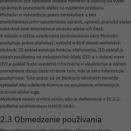
pneumatík pre nákladné vozidlá Michelin a nástroj na výber
správnych pneumatík alebo na nájdenie predajcu.
Michelin si vyhradzuje právo kedykoľvek a bez
predchádzajúceho upozornenia upraviť, opraviť, prerušiť alebo
odstrániť celé internetové stránky alebo ich časť.
V súlade s nižšie uvedenými podmienkami vám Michelin
poskytuje právo sťahovať, vytlačiť a šíriť obsah webových
stránok: (I) pokiaľ existuje funkcia sťahovania, (II) pokiaľ je
obsah používaný na nekomerčné účely (III) a v dobrej viere
(IV) a pokiaľ bude uvedená informácia o vlastníctve a dátum
zverejnenia danej časti stránok tam, kde je táto informácia
poskytnutá. Toto právo sa za žiadnych okolností nemôže
vykladať ako udelenie licencie na používanie ochranných
známok alebo loga.
Akýkoľvek obsah tretích strán, ako je definované v čl. 3.2,
podlieha podmienkam tretích strán.
2.3 Obmedzenie používania
Bez predchádzajúceho výslovného súhlasu zo strany