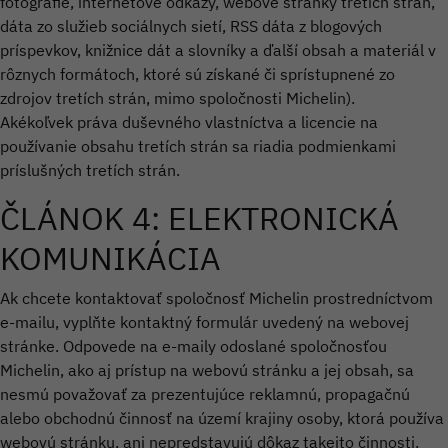
fotografie, internetové odkazy, webové stránky tretích strán,
dáta zo služieb sociálnych sietí, RSS dáta z blogových
príspevkov, knižnice dát a slovníky a ďalší obsah a materiál v
rôznych formátoch, ktoré sú získané či sprístupnené zo
zdrojov tretích strán, mimo spoločnosti Michelin).
Akékoľvek práva duševného vlastníctva a licencie na
používanie obsahu tretích strán sa riadia podmienkami
príslušných tretích strán.
ČLÁNOK 4: ELEKTRONICKÁ
KOMUNIKÁCIA
Ak chcete kontaktovať spoločnosť Michelin prostredníctvom
e-mailu, vyplňte kontaktný formulár uvedený na webovej
stránke. Odpovede na e-maily odoslané spoločnosťou
Michelin, ako aj prístup na webovú stránku a jej obsah, sa
nesmú považovať za prezentujúce reklamnú, propagačnú
alebo obchodnú činnosť na území krajiny osoby, ktorá používa
webovú stránku, ani nepredstavujú dôkaz takejto činnosti.