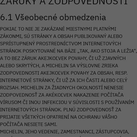
ZÁRUKY A ZODPOVEDNOSTI
6.1 Všeobecné obmedzenia
POKIAĽ TO NIE JE ZAKÁZANÉ MIESTNYMI PLATNÝMI
ZÁKONMI, SÚ STRÁNKY A OBSAH PUBLIKOVANÝ ALEBO
SPRÍSTUPNENÝ PROSTREDNÍCTVOM INTERNETOVÝCH
STRÁNOK POSKYTOVANÉ NA BÁZE „TAK, AKO STOJA A LEŽIA“,
A TO BEZ ZÁRUK AKEJKOĽVEK POVAHY, ČI UŽ ZJAVNÝCH
ALEBO SKRYTÝCH, A MICHELIN SA VÝSLOVNE ZRIEKA
ZODPOVEDNOSTI AKEJKOĽVEK POVAHY ZA OBSAH, RESP.
INTERNETOVÉ STRÁNKY, ČI UŽ ZA ICH ČASTI ALEBO CELÝ
ROZSAH. MICHELIN ZA ŽIADNYCH OKOLNOSTÍ NENESIE
ZODPOVEDNOSŤ ZA AKÉKOĽVEK NAKAZENIE POČÍTAČA
VÍRUSOM ČI INOU INFEKCIOU V SÚVISLOSTI S POUŽÍVANÍM
INTERNETOVÝCH STRÁNOK. PLNÚ ZODPOVEDNOSŤ ZA
PRIJATIE VŠETKÝCH OPATRENÍ NA OCHRANU VÁŠHO
POČÍTAČA NESIETE SAMI.
MICHELIN, JEHO VEDENIE, ZAMESTNANCI, ZÁSTUPCOVIA,